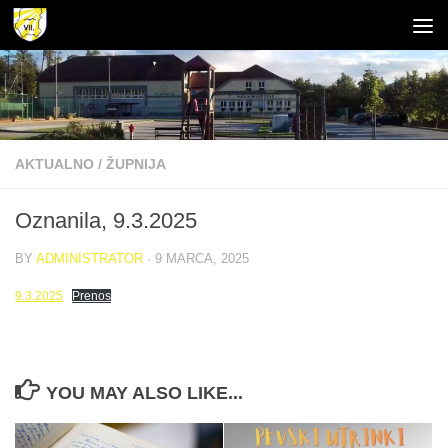
Skip to content
Open toolbar
AKTUALNO
/
ŽUPNIJA
Oznanila, 9.3.2025
BY
ADMINISTRATOR
·
9 MARCA, 2025
9.3.2025
Prenos
YOU MAY ALSO LIKE...