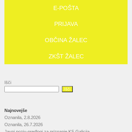
E-POŠTA
PRIJAVA
OBČINA ŽALEC
ZKŠT ŽALEC
Išči
Išči
Najnovejše
Oznanila, 2.8.2026
Oznanila, 26.7.2026
Javni poziv-predlogi za priznanje KS Galicija