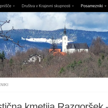
pnišče
Društva v Krajevni skupnosti
Posamezniki
NIKI
stična kmetija Razgoršek 