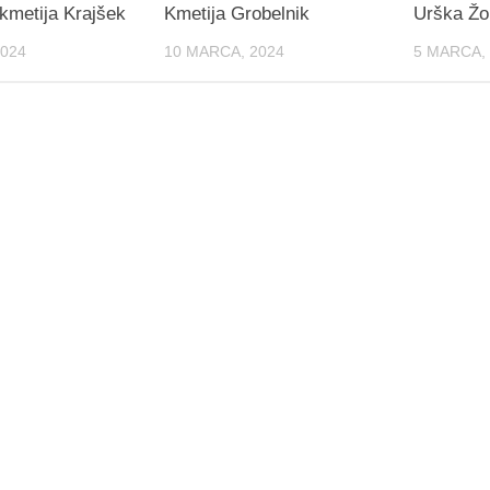
 kmetija Krajšek
Kmetija Grobelnik
Urška Žo
2024
10 MARCA, 2024
5 MARCA,