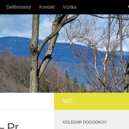
Defibrilatorji
Kontakt
Vizitka
VEČ:
KOLEDAR DOGODKOV
– Pr