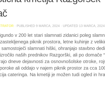
ač
STRATOR
· PUBLISHED
9 MARCA, 2024
· UPDATED
13 MARCA, 2024
gundo v 200 let stari slamnati zidanici poleg slam
 zastekljenega piknik prostora, letne kuhinje z veli
 samostoječi slamnati hiški, ohranjajo stavbno dediš
 izročilo naših prednikov Razgorški, ali po domače 
rajo dneve dejavnosti za osnovnošolske otroke, ro
poroke ali oddajo v najem piknik prostor za cca 100
ija cateringa. Na kmetiji je možen tudi ogled in hra