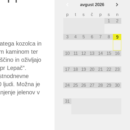
avgust
2026
p
t
s
č
p
s
n
1
2
3
4
5
6
7
8
9
natega kozolca in
kim kaminom ter
10
11
12
13
14
15
16
čino in oživljajo
“pr Lepač”.
17
18
19
20
21
22
23
jstnodnevne
 ljudi. Možna je
24
25
26
27
28
29
30
njenje jelenov v
31