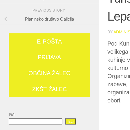
PREVIOUS STORY
Lep
Planinsko društvo Galicija
BY
ADMINI
E-POŠTA
Pod Kuni
velikega
PRIJAVA
kuhinje v
kulturno
OBČINA ŽALEC
Organizi
zabave, 
ZKŠT ŽALEC
organizac
obori.
Išči
Išči