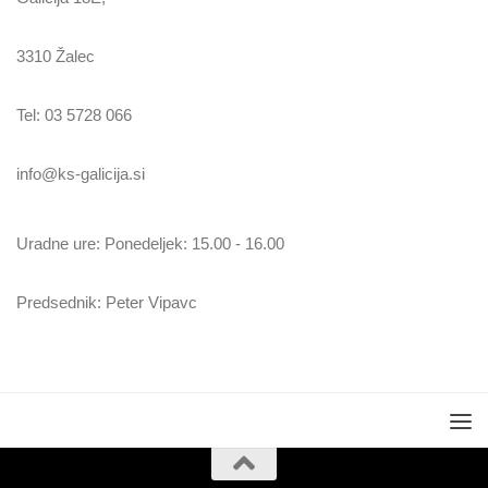
3310 Žalec
Tel: 03 5728 066
info@ks-galicija.si
Uradne ure: Ponedeljek: 15.00 - 16.00
Predsednik: Peter Vipavc