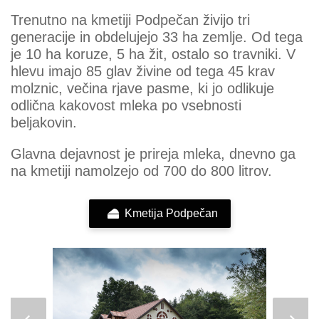
Trenutno na kmetiji Podpečan živijo tri
generacije in obdelujejo 33 ha zemlje. Od tega
je 10 ha koruze, 5 ha žit, ostalo so travniki. V
hlevu imajo 85 glav živine od tega 45 krav
molznic, večina rjave pasme, ki jo odlikuje
odlična kakovost mleka po vsebnosti
beljakovin.
Glavna dejavnost je prireja mleka, dnevno ga
na kmetiji namolzejo od 700 do 800 litrov.
Kmetija Podpečan