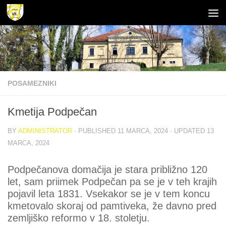
Skip to content
Open toolbar
POSAMEZNIKI
Kmetija Podpečan
BY
ADMINISTRATOR
· PUBLISHED
11 MARCA, 2024
· UPDATED
13
MARCA, 2024
Podpečanova domačija je stara približno 120
let, sam priimek Podpečan pa se je v teh krajih
pojavil leta 1831. Vsekakor se je v tem koncu
kmetovalo skoraj od pamtiveka, že davno pred
zemljiško reformo v 18. stoletju.