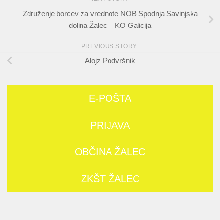
Združenje borcev za vrednote NOB Spodnja Savinjska
dolina Žalec – KO Galicija
PREVIOUS STORY
Alojz Podvršnik
E-POŠTA
PRIJAVA
OBČINA ŽALEC
ZKŠT ŽALEC