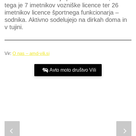
tega je 7 imetnikov vozniške licence ter 26
imetnikov licence športnega funkcionarja –
sodnika. Aktivno sodelujejo na dirkah doma in
v tujini.
Vir:
O nas – amd-vili.si
Avto moto društvo Vili