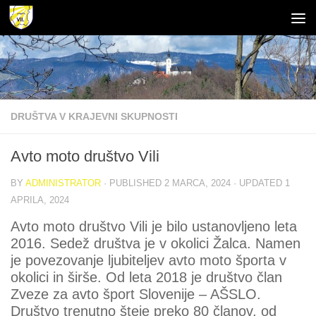
Skip to content
Open toolbar
DRUŠTVA V KRAJEVNI SKUPNOSTI
Avto moto društvo Vili
BY
ADMINISTRATOR
· PUBLISHED
2 MARCA, 2024
· UPDATED
1
APRILA, 2024
Avto moto društvo Vili je bilo ustanovljeno leta
2016. Sedež društva je v okolici Žalca. Namen
je povezovanje ljubiteljev avto moto športa v
okolici in širše. Od leta 2018 je društvo član
Zveze za avto šport Slovenije – AŠSLO.
Društvo trenutno šteje preko 80 članov, od